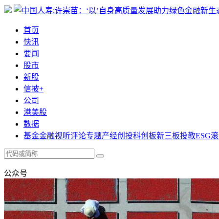
首页
快讯
要闻
股市
新股
信披+
公司
港美股
数据
基金
金融
视听
评论
专题
产经
创投
科创板
新三板
投教
ESG
滚
公众号