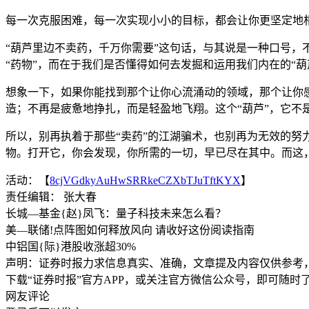
每一次克服困难，每一次实现小小的目标，都会让你更坚定地相
“葫芦里边不卖药，千万你需要”这句话，与其说是一种口号，
“药物”，而在于我们是否懂得如何去发掘和运用我们内在的“葫
想象一下，如果你能找到那个让你心流涌动的领域，那个让你
造；不再是疲惫地挣扎，而是轻盈地飞翔。这个“葫芦”，它不
所以，别再执着于那些“卖药”的江湖骗术，也别再为无效的努
物。打开它，你会发现，你所需的一切，早已尽在其中。而这
活动：【
8cjVGdkyAuHwSRRkeCZXbTJuTftKYX
】
责任编辑： 张大春
长城—基金{赵}凤飞：量子科技未来怎么看？
美—联储!点阵图如何释放风向 请收好这份阅读指南
中铝国{际}港股收涨超30%
声明：证券时报力求信息真实、准确，文章提及内容仅供参考
下载“证券时报”官方APP，或关注官方微信公众号，即可随
网友评论