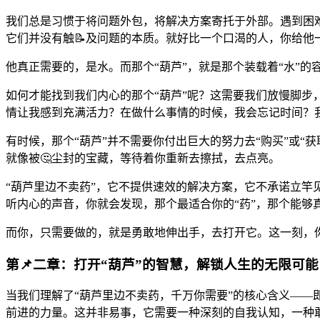
我们总是习惯于将问题外包，将解决方案寄托于外部。遇到困难
它们并没有触📝及问题的本质。就好比一个口渴的人，你给他
他真正需要的，是水。而那个“葫芦”，就是那个装载着“水”
如何才能找到我们内心的那个“葫芦”呢？这需要我们放慢脚
情让我感到充满活力？在做什么事情的时候，我会忘记时间？
有时候，那个“葫芦”并不需要你付出巨大的努力去“购买”或
就像被🤔尘封的宝藏，等待着你重新去擦拭，去点亮。
“葫芦里边不卖药”，它不提供速效的解决方案，它不承诺立
听内心的声音，你就会发现，那个最适合你的“药”，那个能够真
而你，只需要做的，就是勇敢地伸出手，去打开它。这一刻，你
第📌二章：打开“葫芦”的智慧，解锁人生的无限可能
当我们理解了“葫芦里边不卖药，千万你需要”的核心含义——
前进的力量。这并非易事，它需要一种深刻的自我认知，一种